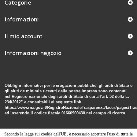
Categorie
Informazioni
Il mio account
Informazioni negozio
Obblighi informativi per le erogazioni pubbliche: gli aiuti di Stato e
gli aiuti de minimis ricevuti dalla nostra impresa sono contenuti
nel Registro nazionale degli aiuti di Stato di cui all’art. 52 della L.
234/2012” e consultabili al seguente link
https://www.rna.gov.it/RegistroNazionaleTrasparenza/faces/pages/Tra
ed inserendo il codice fiscale 01660900430 nel campo di ricerca.
Secondo la legge sui cookie dell'UE, è necessario accettare l'uso di tutte le