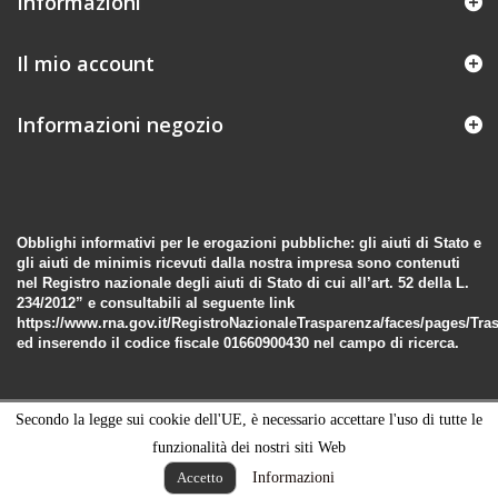
Informazioni
Il mio account
Informazioni negozio
Obblighi informativi per le erogazioni pubbliche: gli aiuti di Stato e
gli aiuti de minimis ricevuti dalla nostra impresa sono contenuti
nel Registro nazionale degli aiuti di Stato di cui all’art. 52 della L.
234/2012” e consultabili al seguente link
https://www.rna.gov.it/RegistroNazionaleTrasparenza/faces/pages/Tra
ed inserendo il codice fiscale 01660900430 nel campo di ricerca.
Secondo la legge sui cookie dell'UE, è necessario accettare l'uso di tutte le
funzionalità dei nostri siti Web
Informazioni
Accetto