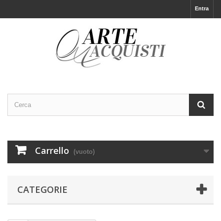
Entra
Carrello
(vuoto)
CATEGORIE