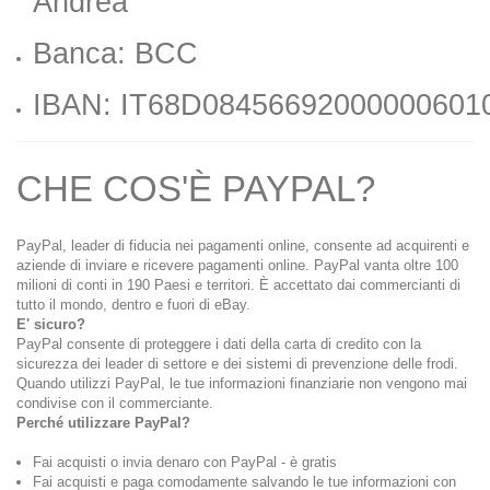
Andrea
Banca: BCC
IBAN: IT68D08456692000000601
CHE COS'È PAYPAL?
PayPal, leader di fiducia nei pagamenti online, consente ad acquirenti e
aziende di inviare e ricevere pagamenti online. PayPal vanta oltre 100
milioni di conti in 190 Paesi e territori. È accettato dai commercianti di
tutto il mondo, dentro e fuori di eBay.
E' sicuro?
PayPal consente di proteggere i dati della carta di credito con la
sicurezza dei leader di settore e dei sistemi di prevenzione delle frodi.
Quando utilizzi PayPal, le tue informazioni finanziarie non vengono mai
condivise con il commerciante.
Perché utilizzare PayPal?
Fai acquisti o invia denaro con PayPal - è gratis
Fai acquisti e paga comodamente salvando le tue informazioni con