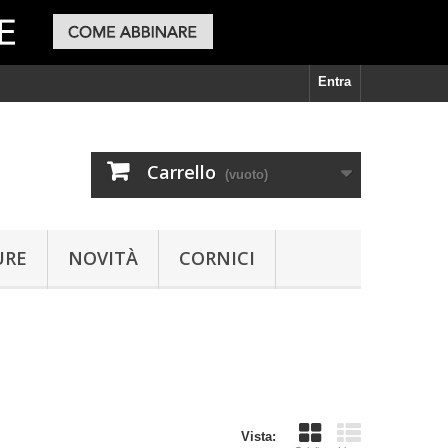
Entra
Carrello
(vuoto)
URE
NOVITÀ
CORNICI
Vista: