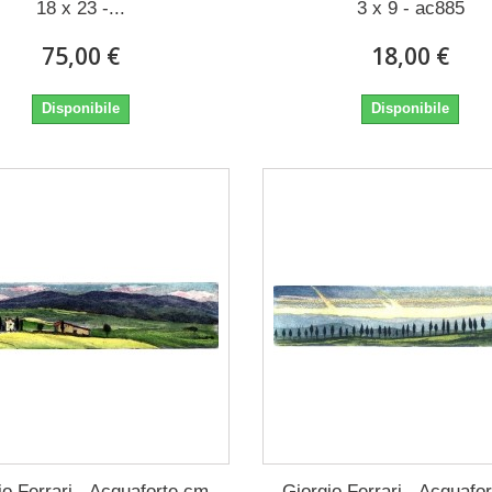
18 x 23 -...
3 x 9 - ac885
75,00 €
18,00 €
Disponibile
Disponibile
io Ferrari - Acquaforte cm
Giorgio Ferrari - Acquafo