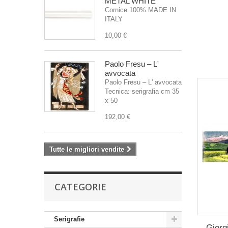
METAL WHITE
Cornice 100% MADE IN
ITALY
10,00 €
Paolo Fresu – L'
avvocata
Paolo Fresu – L' avvocata
Tecnica: serigrafia cm 35
x 50
192,00 €
Tutte le migliori vendite
CATEGORIE
Serigrafie
Giorg