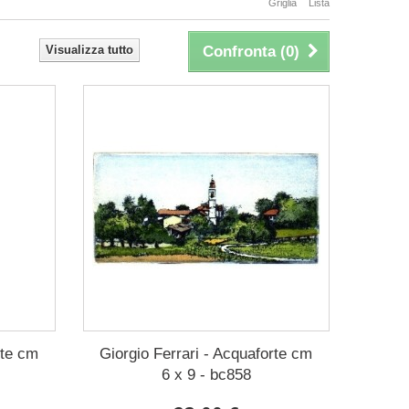
Griglia
Lista
Visualizza tutto
Confronta (
0
)
rte cm
Giorgio Ferrari - Acquaforte cm
6 x 9 - bc858