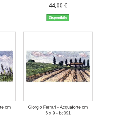
44,00 €
Disponibile
rte cm
Giorgio Ferrari - Acquaforte cm
6 x 9 - bc091