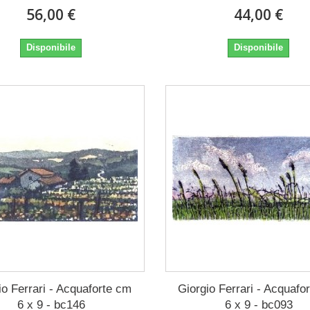
56,00 €
44,00 €
Disponibile
Disponibile
io Ferrari - Acquaforte cm
Giorgio Ferrari - Acquafo
6 x 9 - bc146
6 x 9 - bc093