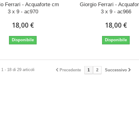
io Ferrari - Acquaforte cm
Giorgio Ferrari - Acquafo
3 x 9 - ac970
3 x 9 - ac966
18,00 €
18,00 €
Disponibile
Disponibile
1 - 18 di 29 articoli
Precedente
1
2
Successivo