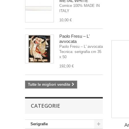
METAL WHITE
Cornice 100% MADE IN
ITALY
10,00 €
Paolo Fresu – L'
avvocata
Paolo Fresu – L' avvocata
Tecnica: serigrafia cm 35
x 50
192,00 €
Tutte le migliori vendite
CATEGORIE
Serigrafie
An