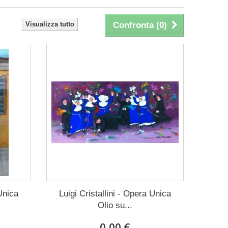
Visualizza tutto
Confronta (
0
)
 Unica
Luigi Cristallini - Opera Unica
Olio su...
0,00 €