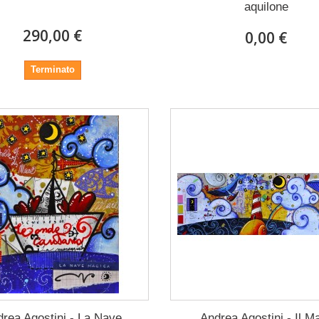
aquilone
290,00 €
0,00 €
Terminato
rea Agostini - La Nave
Andrea Agostini - Il M