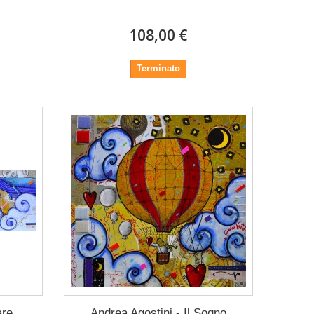
108,00 €
Terminato
are
Andrea Agostini - Il Sogno