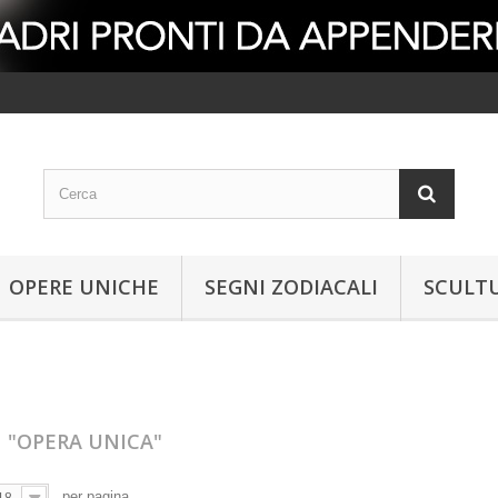
OPERE UNICHE
SEGNI ZODIACALI
SCULT
A
"OPERA UNICA"
per pagina