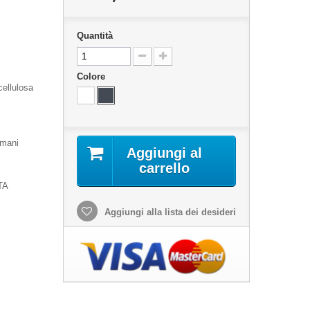
Quantità
Colore
cellulosa
omani
Aggiungi al
carrello
TA
Aggiungi alla lista dei desideri