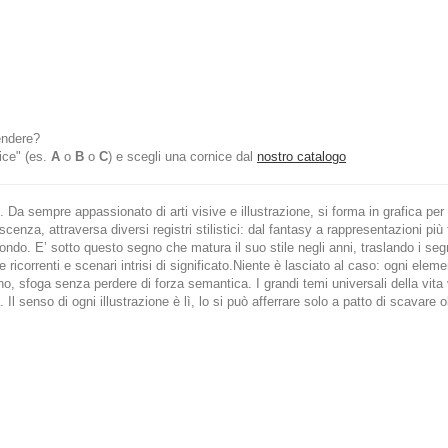
endere?
ice" (es.
A
o
B
o
C
) e scegli una cornice dal
nostro catalogo
Da sempre appassionato di arti visive e illustrazione, si forma in grafica pe
enza, attraversa diversi registri stilistici: dal fantasy a rappresentazioni più f
ondo. E’ sotto questo segno che matura il suo stile negli anni, traslando i segn
e ricorrenti e scenari intrisi di significato.Niente è lasciato al caso: ogni elem
o, sfoga senza perdere di forza semantica. I grandi temi universali della vita 
 Il senso di ogni illustrazione è lì, lo si può afferrare solo a patto di scavare 