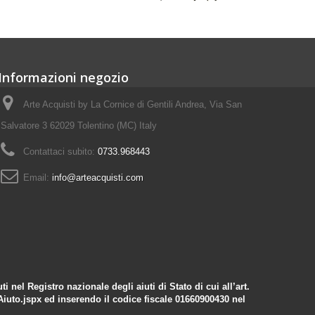
Informazioni negozio
Arte Acquisti by La Cornice di Gentili Andrea, Via San
Salvatore 3 62029 Tolentino (MC) Italy
Contattaci subito:
0733.968443
Email:
info@arteacquisti.com
 nel Registro nazionale degli aiuti di Stato di cui all’art.
Aiuto.jspx
ed inserendo il codice fiscale 01660900430 nel