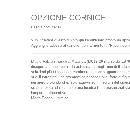
OPZIONE CORNICE
Fascia cornice:
B
Vuoi ricevere questo dipinto già incorniciato pronto da app
Aggiungilo adesso al carrello, tieni a mente la "Fascia corn
Mauro Falcioni nasce a Matelica (MC) il 29 marzo del 1978. 
disegno a mano libera. Da autodidatta, negli anni dell’adolesc
soluzioni più efficaci per esprimere il proprio sguardo sul m
sue illustrazioni una grammatica riconoscibile, fatta di figur
pensiero profondo che, solo attraverso il medium del disegn
su se stesso, che ha in sé una lucidità tutta esistenzialista.
lampante, decorativo.
Marta Rocchi ~ Amica