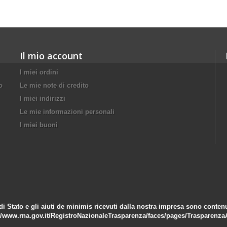
Il mio account
I miei ordini
o
Le mie note di credito
I miei indirizzi
Le mie informazioni personali
I miei buoni
di Stato e gli aiuti de minimis ricevuti dalla nostra impresa sono contenuti
//www.rna.gov.it/RegistroNazionaleTrasparenza/faces/pages/Trasparenza