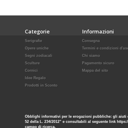
Categorie
Informazioni
Serigrafie
Consegna
Opere uniche
Termini e condizioni d'us
Segni zodiacali
Chi siamo
Sculture
Pagamento sicuro
Cornici
Mappa del sito
Idee Regalo
Prodotti in Sconto
Obblighi informativi per le erogazioni pubbliche: gli aiuti 
52 della L. 234/2012” e consultabili al seguente link
https:
campo di ricerca.