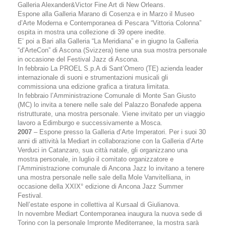
Galleria Alexander&Victor Fine Art di New Orleans.
Espone alla Galleria Marano di Cosenza e in Marzo il Museo
d’Arte Moderna e Contemporanea di Pescara “Vittoria Colonna”
ospita in mostra una collezione di 39 opere inedite.
E’ poi a Bari alla Galleria “La Meridiana” e in giugno la Galleria
“d’ArteCon” di Ascona (Svizzera) tiene una sua mostra personale
in occasione del Festival Jazz di Ascona.
In febbraio La PROEL S.p.A di Sant’Omero (TE) azienda leader
internazionale di suoni e strumentazioni musicali gli
commissiona una edizione grafica a tiratura limitata.
In febbraio l’Amministrazione Comunale di Monte San Giusto
(MC) lo invita a tenere nelle sale del Palazzo Bonafede appena
ristrutturate, una mostra personale. Viene invitato per un viaggio
lavoro a Edimburgo e successivamente a Mosca.
2007
– Espone presso la Galleria d’Arte Imperatori. Per i suoi 30
anni di attività la Mediart in collaborazione con la Galleria d’Arte
Verduci in Catanzaro, sua città natale, gli organizzano una
mostra personale, in luglio il comitato organizzatore e
l’Amministrazione comunale di Ancona Jazz lo invitano a tenere
una mostra personale nelle sale della Mole Vanvitelliana, in
occasione della XXIX° edizione di Ancona Jazz Summer
Festival.
Nell’estate espone in collettiva al Kursaal di Giulianova.
In novembre Mediart Contemporanea inaugura la nuova sede di
Torino con la personale Impronte Mediterranee, la mostra sarà