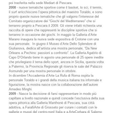
poi trasferita nella sede Mediart di Pescara.
2008
- nuove tematiche sportive come il basket, lo sci, il tennis,
il surf arricchiscono l’opera pittorica del maestro Toraldo, e sono
proprio queste nuove tematiche che gli valgono l’interesse del
Comitato organizzatore dei “Giochi del Mediterraneo” che si
terranno proprio a Pescara il 2009. Gli viene infatti richiesta una
raccolta di opere che rappresenti le discipline sportive che si
terranno in occasione dei giochi. In maggio la Galleria d’Arte
Marano inaugura la nuova sede espositiva di Crotone con una
sua personale. In giugno il Museo d’Arte Dello Splendore di
Giulianova, dedica all’artista una mostra personale, “Da New
Orleans a Pechino: passioni a confronto”. La Galleria Agatirio di
Capo D’Orlando tiene in agosto una personale di 25 opere inedite
che privilegiano il tema dello sport, ancora in Sicilia, questa volta
a Palermo, la Provincia Regionale gli riserva le sale del Palazzo
Asmundo per una mostra personale in ottobre.
In dicembre l’Accademia d’Arte La Rufa di Roma ospita la
personale Toraldo e i grandi della musica italiana tra informale e
figurazione, la mostra nasce con la collaborazione dell’autore
Amedeo Minghi.
2009
- Nasce la decisione di farsi rappresentare in modo più
capillare a livello nazionale e quindi concede l’esclusiva della sua
opera pittorica alla Galleria Manthonè di Pescara, sua città
adottiva, a FaralliArte di Grosseto per curare i contatti con le
gallerie e musei del centro-nord Italia e a ArteCorbara di Salerno