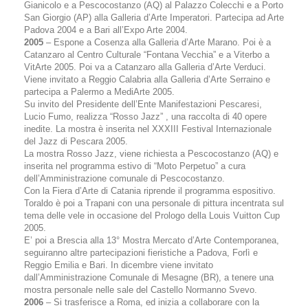
Gianicolo e a Pescocostanzo (AQ) al Palazzo Colecchi e a Porto
San Giorgio (AP) alla Galleria d’Arte Imperatori. Partecipa ad Arte
Padova 2004 e a Bari all’Expo Arte 2004.
2005
– Espone a Cosenza alla Galleria d’Arte Marano. Poi è a
Catanzaro al Centro Culturale “Fontana Vecchia” e a Viterbo a
VitArte 2005. Poi va a Catanzaro alla Galleria d’Arte Verduci.
Viene invitato a Reggio Calabria alla Galleria d’Arte Serraino e
partecipa a Palermo a MediArte 2005.
Su invito del Presidente dell’Ente Manifestazioni Pescaresi,
Lucio Fumo, realizza “Rosso Jazz” , una raccolta di 40 opere
inedite. La mostra è inserita nel XXXIII Festival Internazionale
del Jazz di Pescara 2005.
La mostra Rosso Jazz, viene richiesta a Pescocostanzo (AQ) e
inserita nel programma estivo di “Moto Perpetuo” a cura
dell’Amministrazione comunale di Pescocostanzo.
Con la Fiera d’Arte di Catania riprende il programma espositivo.
Toraldo è poi a Trapani con una personale di pittura incentrata sul
tema delle vele in occasione del Prologo della Louis Vuitton Cup
2005.
E’ poi a Brescia alla 13° Mostra Mercato d’Arte Contemporanea,
seguiranno altre partecipazioni fieristiche a Padova, Forlì e
Reggio Emilia e Bari. In dicembre viene invitato
dall’Amministrazione Comunale di Mesagne (BR), a tenere una
mostra personale nelle sale del Castello Normanno Svevo.
2006
– Si trasferisce a Roma, ed inizia a collaborare con la