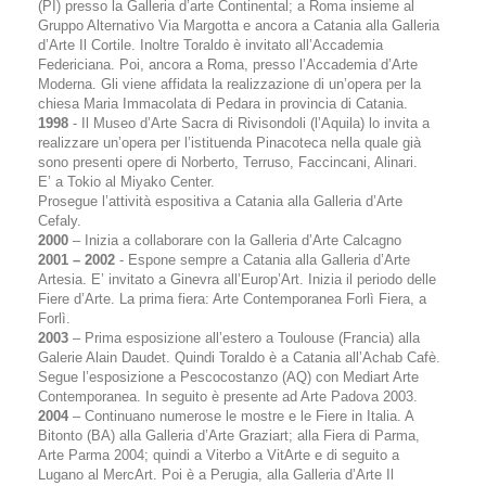
(PI) presso la Galleria d’arte Continental; a Roma insieme al
Gruppo Alternativo Via Margotta e ancora a Catania alla Galleria
d’Arte Il Cortile. Inoltre Toraldo è invitato all’Accademia
Federiciana. Poi, ancora a Roma, presso l’Accademia d’Arte
Moderna. Gli viene affidata la realizzazione di un’opera per la
chiesa Maria Immacolata di Pedara in provincia di Catania.
1998
- Il Museo d’Arte Sacra di Rivisondoli (l’Aquila) lo invita a
realizzare un’opera per l’istituenda Pinacoteca nella quale già
sono presenti opere di Norberto, Terruso, Faccincani, Alinari.
E’ a Tokio al Miyako Center.
Prosegue l’attività espositiva a Catania alla Galleria d’Arte
Cefaly.
2000
– Inizia a collaborare con la Galleria d’Arte Calcagno
2001 – 2002
- Espone sempre a Catania alla Galleria d’Arte
Artesia. E’ invitato a Ginevra all’Europ’Art. Inizia il periodo delle
Fiere d’Arte. La prima fiera: Arte Contemporanea Forlì Fiera, a
Forlì.
2003
– Prima esposizione all’estero a Toulouse (Francia) alla
Galerie Alain Daudet. Quindi Toraldo è a Catania all’Achab Cafè.
Segue l’esposizione a Pescocostanzo (AQ) con Mediart Arte
Contemporanea. In seguito è presente ad Arte Padova 2003.
2004
– Continuano numerose le mostre e le Fiere in Italia. A
Bitonto (BA) alla Galleria d’Arte Graziart; alla Fiera di Parma,
Arte Parma 2004; quindi a Viterbo a VitArte e di seguito a
Lugano al MercArt. Poi è a Perugia, alla Galleria d’Arte Il