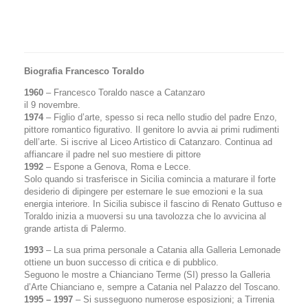
Biografia
Francesco Toraldo
1960
– Francesco Toraldo nasce a Catanzaro
il 9 novembre.
1974
– Figlio d’arte, spesso si reca nello studio del padre Enzo,
pittore romantico figurativo. Il genitore lo avvia ai primi rudimenti
dell’arte. Si iscrive al Liceo Artistico di Catanzaro. Continua ad
affiancare il padre nel suo mestiere di pittore
1992
– Espone a Genova, Roma e Lecce.
Solo quando si trasferisce in Sicilia comincia a maturare il forte
desiderio di dipingere per esternare le sue emozioni e la sua
energia interiore. In Sicilia subisce il fascino di Renato Guttuso e
Toraldo inizia a muoversi su una tavolozza che lo avvicina al
grande artista di Palermo.
1993
– La sua prima personale a Catania alla Galleria Lemonade
ottiene un buon successo di critica e di pubblico.
Seguono le mostre a Chianciano Terme (SI) presso la Galleria
d’Arte Chianciano e, sempre a Catania nel Palazzo del Toscano.
1995 – 1997
– Si susseguono numerose esposizioni; a Tirrenia