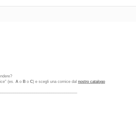
endere?
ice" (es.
A
o
B
o
C
) e scegli una cornice dal
nostro catalogo
_____________________________________