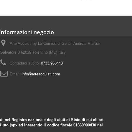
Informazioni negozio
Arte Acquisti by La Cornice di Gentili Andrea, Via San
Salvatore 3 62029 Tolentino (MC) Italy
Contattaci subito:
0733.968443
Email:
info@arteacquisti.com
 nel Registro nazionale degli aiuti di Stato di cui all’art.
Aiuto.jspx
ed inserendo il codice fiscale 01660900430 nel