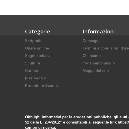
Categorie
Informazioni
Serigrafie
Consegna
Opere uniche
Termini e condizioni d'us
Segni zodiacali
Chi siamo
Sculture
Pagamento sicuro
Cornici
Mappa del sito
Idee Regalo
Prodotti in Sconto
Obblighi informativi per le erogazioni pubbliche: gli aiuti 
52 della L. 234/2012” e consultabili al seguente link
https:
campo di ricerca.