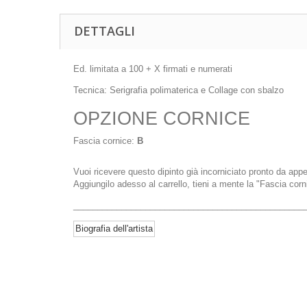
DETTAGLI
Ed. limitata a 100 + X firmati e numerati
Tecnica: Serigrafia polimaterica e Collage con sbalzo
OPZIONE CORNICE
Fascia cornice:
B
Vuoi ricevere questo dipinto già incorniciato pronto da app
Aggiungilo adesso al carrello, tieni a mente la "Fascia corn
________________________________________________
Biografia dell'artista