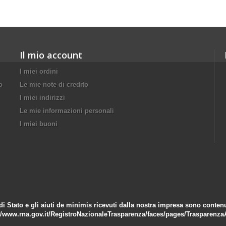
Il mio account
I miei ordini
o
Le mie note di credito
I miei indirizzi
Le mie informazioni personali
I miei buoni
di Stato e gli aiuti de minimis ricevuti dalla nostra impresa sono contenuti
//www.rna.gov.it/RegistroNazionaleTrasparenza/faces/pages/Trasparenza