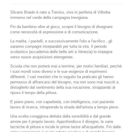
Silvano Braido è nato a Treviso, vive in periferia di Villorba
immerso nel verde della campagna trevigiana.
Fin da bambino oltre al gioco, scopre il bisogno di disegnare
come necessità di espressione e di comunicazione.
La matita, i pastelli, e successivamente l'olio e l'acrilico , gli
saranno compagni inseparabili per tutta la vita. Il periodo
scolastico (accademia delle belle arti a Venezia) lo impegna
verso nuove acquisizioni eterogenee.
Scuola che non porterà mai a termine, per motivi familiari, perchè
i suoi mondi sono diversi e le sue esigenze di esprimersi
differenti. I vari mestieri che in seguito ha praticato gli hanno
permesso di affrancarsi del bisogno, ma non sono mai riusciti a
distoglierlo dal sentimento della sua vocazione, strappando al
riposo il tempo della pittura.
E piano piano, con caparbietà, con intelligenza, con paziente
lavoro di ricerca, intraprende la strada dell'artista a tempo pieno .
Una scelta coraggiosa dettata dalla sensibilità e dal grande
amore per il proprio lavoro. Approfondisce il disegno, le varie
tecniche di pittura e incide le prime lastre all'acquaforte. Fin dalle