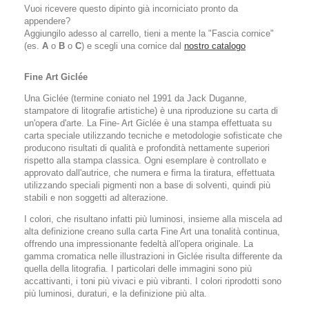
Vuoi ricevere questo dipinto già incorniciato pronto da
appendere?
Aggiungilo adesso al carrello, tieni a mente la "Fascia cornice"
(es.
A
o
B
o
C
) e scegli una cornice dal
nostro catalogo
Fine Art Giclée
Una Giclée (termine coniato nel 1991 da Jack Duganne,
stampatore di litografie artistiche) è una riproduzione su carta di
un'opera d'arte. La Fine- Art Giclée è una stampa effettuata su
carta speciale utilizzando tecniche e metodologie sofisticate che
producono risultati di qualità e profondità nettamente superiori
rispetto alla stampa classica. Ogni esemplare è controllato e
approvato dall'autrice, che numera e firma la tiratura, effettuata
utilizzando speciali pigmenti non a base di solventi, quindi più
stabili e non soggetti ad alterazione.
I colori, che risultano infatti più luminosi, insieme alla miscela ad
alta definizione creano sulla carta Fine Art una tonalità continua,
offrendo una impressionante fedeltà all'opera originale. La
gamma cromatica nelle illustrazioni in Giclée risulta differente da
quella della litografia. I particolari delle immagini sono più
accattivanti, i toni più vivaci e più vibranti. I colori riprodotti sono
più luminosi, duraturi, e la definizione più alta.