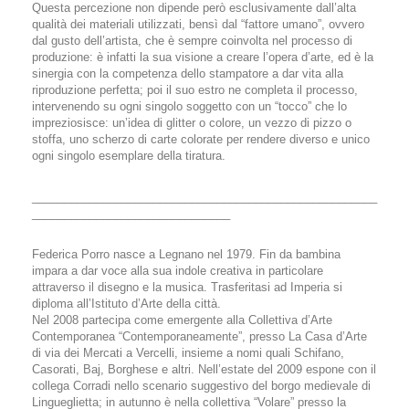
Questa percezione non dipende però esclusivamente dall’alta
qualità dei materiali utilizzati, bensì dal “fattore umano”, ovvero
dal gusto dell’artista, che è sempre coinvolta nel processo di
produzione: è infatti la sua visione a creare l’opera d’arte, ed è la
sinergia con la competenza dello stampatore a dar vita alla
riproduzione perfetta; poi il suo estro ne completa il processo,
intervenendo su ogni singolo soggetto con un “tocco” che lo
impreziosisce: un’idea di glitter o colore, un vezzo di pizzo o
stoffa, uno scherzo di carte colorate per rendere diverso e unico
ogni singolo esemplare della tiratura.
______________________________________________________
_______________________________
Federica Porro nasce a Legnano nel 1979. Fin da bambina
impara a dar voce alla sua indole creativa in particolare
attraverso il disegno e la musica. Trasferitasi ad Imperia si
diploma all’Istituto d’Arte della città.
Nel 2008 partecipa come emergente alla Collettiva d’Arte
Contemporanea “Contemporaneamente”, presso La Casa d’Arte
di via dei Mercati a Vercelli, insieme a nomi quali Schifano,
Casorati, Baj, Borghese e altri. Nell’estate del 2009 espone con il
collega Corradi nello scenario suggestivo del borgo medievale di
Lingueglietta; in autunno è nella collettiva “Volare” presso la