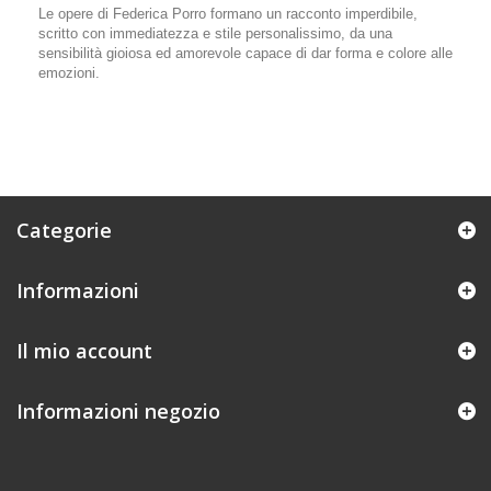
Le opere di Federica Porro formano un racconto imperdibile,
scritto con immediatezza e stile personalissimo, da una
sensibilità gioiosa ed amorevole capace di dar forma e colore alle
emozioni.
Categorie
Informazioni
Il mio account
Informazioni negozio