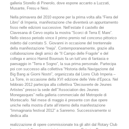
galleria Storello di Pinerolo, dove espone accanto a Luzzati,
Musante, Fresu e Nesi.
Nella primavera del 2010 espone per la prima volta alla “Fiera del
Libro” di Imperia, manifestazione che diventerà un appuntamento
fisso nelle edizioni successive. Nell’estate il castello dei
Clavesana di Cervo ospita la mostra “Scorci di Terra E Mare”.
Nello stesso periodo vince il primo premio nel concorso pittorico
indetto dal comitato S. Giovanni in occasione del trentennale
della manifestazione “Ineja”. Contemporaneamente, grazie alla
collaborazione degli amici de “Il Campo delle Fragole” e del
collega e amico Hamid Bourouis fa un tutt’uno di fantasia e
paesaggio in “Terra e Sogno”, la sua prima personale. Partecipa
poi con successo alla collettiva “Historia della Navigazione dal
Big Bang ai Giorni Nostri”, organizzata dal Lions Club Imperia –
La Torre, in occasione della XVI edizione delle Vele d’Epoca. Nel
febbraio 2012 partecipa alla collettiva “Decouverte de Jeunes
Artistes” presso la sede dell’“Association des Jeunes
Monegasques” nella galleria commerciale del Metropole di
Montecarlo. Nel mese di maggio è presente con due opere
uniche nella mostra d’arte all’interno della manifestazione
“Immaginaria festival 2012” a Sanremo. Successivamente si
dedica alla
realizzazione di opere commissionate tra gli altri dal Rotary Club