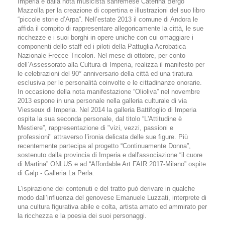
Imperia e dalla nota musicista sanremese Caterina Bergo
Mazzolla per la creazione di copertina e illustrazioni del suo libro
“piccole storie d’Arpa”. Nell’estate 2013 il comune di Andora le
affida il compito di rappresentare allegoricamente la città, le sue
ricchezze e i suoi borghi in opere uniche con cui omaggiare i
componenti dello staff ed i piloti della Pattuglia Acrobatica
Nazionale Frecce Tricolori. Nel mese di ottobre, per conto
dell’Assessorato alla Cultura di Imperia, realizza il manifesto per
le celebrazioni del 90° anniversario della città ed una tiratura
esclusiva per le personalità coinvolte e le cittadinanze onorarie.
In occasione della nota manifestazione “Olioliva” nel novembre
2013 espone in una personale nella galleria culturale di via
Viesseux di Imperia. Nel 2014 la galleria Battifoglio di Imperia
ospita la sua seconda personale, dal titolo “L'Attitudine è
Mestiere”, rappresentazione di "vizi, vezzi, passioni e
professioni" attraverso l’ironia delicata delle sue figure. Più
recentemente partecipa al progetto “Continuamente Donna”,
sostenuto dalla provincia di Imperia e dall'associazione “il cuore
di Martina” ONLUS e ad “Affordable Art FAIR 2017-Milano” ospite
di Galp - Galleria La Perla.
L’ispirazione dei contenuti e del tratto può derivare in qualche
modo dall’influenza del genovese Emanuele Luzzati, interprete di
una cultura figurativa abile e colta, artista amato ed ammirato per
la ricchezza e la poesia dei suoi personaggi.