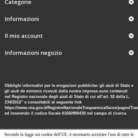
Categorie
Informazioni
Il mio account
Informazioni negozio
Obblighi informativi per le erogazioni pubbliche: gli aiuti di Stato e
gli aiuti de minimis ricevuti dalla nostra impresa sono contenuti
nel Registro nazionale degli aiuti di Stato di cui all’art. 52 della L.
234/2012” e consultabili al seguente link
https://www.rna.gov.it/RegistroNazionaleTrasparenza/faces/pages/Tra
ed inserendo il codice fiscale 01660900430 nel campo di ricerca.
Secondo la legge sui cookie dell'UE, è necessario accettare l'uso di tutte le