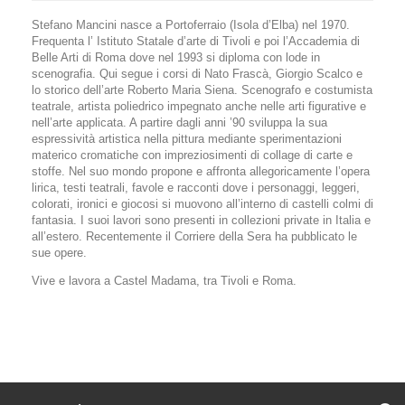
Stefano Mancini nasce a Portoferraio (Isola d’Elba) nel 1970.
Frequenta l’ Istituto Statale d’arte di Tivoli e poi l’Accademia di
Belle Arti di Roma dove nel 1993 si diploma con lode in
scenografia. Qui segue i corsi di Nato Frascà, Giorgio Scalco e
lo storico dell’arte Roberto Maria Siena. Scenografo e costumista
teatrale, artista poliedrico impegnato anche nelle arti figurative e
nell’arte applicata. A partire dagli anni ’90 sviluppa la sua
espressività artistica nella pittura mediante sperimentazioni
materico cromatiche con impreziosimenti di collage di carte e
stoffe. Nel suo mondo propone e affronta allegoricamente l’opera
lirica, testi teatrali, favole e racconti dove i personaggi, leggeri,
colorati, ironici e giocosi si muovono all’interno di castelli colmi di
fantasia. I suoi lavori sono presenti in collezioni private in Italia e
all’estero. Recentemente il Corriere della Sera ha pubblicato le
sue opere.
Vive e lavora a Castel Madama, tra Tivoli e Roma.