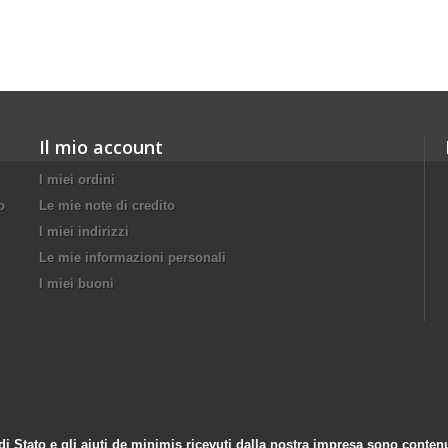
Il mio account
I miei ordini
o
Le mie note di credito
I miei indirizzi
Le mie informazioni personali
I miei buoni
di Stato e gli aiuti de minimis ricevuti dalla nostra impresa sono contenuti