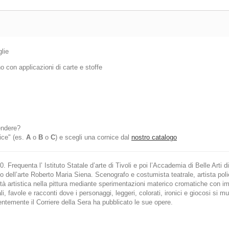
glie
 con applicazioni di carte e stoffe
endere?
ice" (es.
A
o
B
o
C
) e scegli una cornice dal
nostro catalogo
. Frequenta l’ Istituto Statale d’arte di Tivoli e poi l’Accademia di Belle Art
o dell’arte Roberto Maria Siena. Scenografo e costumista teatrale, artista polie
vità artistica nella pittura mediante sperimentazioni materico cromatiche con i
li, favole e racconti dove i personaggi, leggeri, colorati, ironici e giocosi si muo
ecentemente il Corriere della Sera ha pubblicato le sue opere.