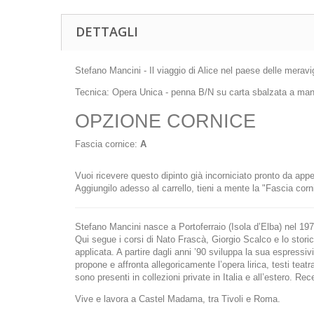
DETTAGLI
Stefano Mancini - Il viaggio di Alice nel paese delle meravi
Tecnica: Opera Unica - penna B/N su carta sbalzata a mano
OPZIONE CORNICE
Fascia cornice:
A
Vuoi ricevere questo dipinto già incorniciato pronto da app
Aggiungilo adesso al carrello, tieni a mente la "Fascia corn
Stefano Mancini nasce a Portoferraio (Isola d’Elba) nel 1970
Qui segue i corsi di Nato Frascà, Giorgio Scalco e lo storic
applicata. A partire dagli anni ’90 sviluppa la sua espressi
propone e affronta allegoricamente l’opera lirica, testi teatra
sono presenti in collezioni private in Italia e all’estero. R
Vive e lavora a Castel Madama, tra Tivoli e Roma.