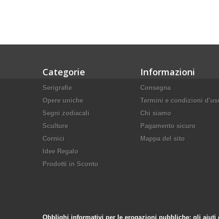
Categorie
Informazioni
Serigrafie
Consegna
Opere uniche
Termini e condizioni d'us
Segni zodiacali
Chi siamo
Sculture
Pagamento sicuro
Cornici
Mappa del sito
Idee Regalo
Prodotti in Sconto
Obblighi informativi per le erogazioni pubbliche: gli aiuti 