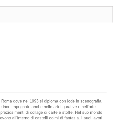
i di Roma dove nel 1993 si diploma con lode in scenografia.
drico impegnato anche nelle arti figurative e nell’arte
mpreziosimenti di collage di carte e stoffe. Nel suo mondo
vono all’interno di castelli colmi di fantasia. I suoi lavori