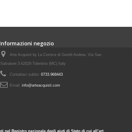
Informazioni negozio
Arte Acquisti by La Cornice di Gentili Andrea, Via San
Salvatore 3 62029 Tolentino (MC) Italy
Contattaci subito:
0733.968443
Email:
info@arteacquisti.com
 nel Registro nazionale degli aiuti di Stato di cui all’art.